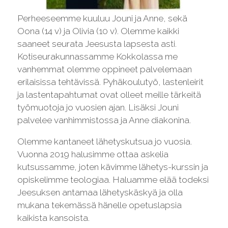
Perheeseemme kuuluu Jouni ja Anne, sekä
Oona (14 v) ja Olivia (10 v). Olemme kaikki
saaneet seurata Jeesusta lapsesta asti.
Kotiseurakunnassamme Kokkolassa me
vanhemmat olemme oppineet palvelemaan
erilaisissa tehtävissä. Pyhäkoulutyö, lastenleirit
ja lastentapahtumat ovat olleet meille tärkeitä
työmuotoja jo vuosien ajan. Lisäksi Jouni
palvelee vanhimmistossa ja Anne diakonina.
Olemme kantaneet lähetyskutsua jo vuosia.
Vuonna 2019 halusimme ottaa askelia
kutsussamme, joten kävimme lähetys-kurssin ja
opiskelimme teologiaa. Haluamme elää todeksi
Jeesuksen antamaa lähetyskäskyä ja olla
mukana tekemässä hänelle opetuslapsia
kaikista kansoista.