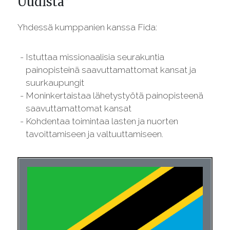
Uudista”
Yhdessä kumppanien kanssa Fida:
Istuttaa missionaalisia seurakuntia
painopisteinä saavuttamattomat kansat ja
suurkaupungit
Moninkertaistaa lähetystyötä painopisteenä
saavuttamattomat kansat
Kohdentaa toimintaa lasten ja nuorten
tavoittamiseen ja valtuuttamiseen.