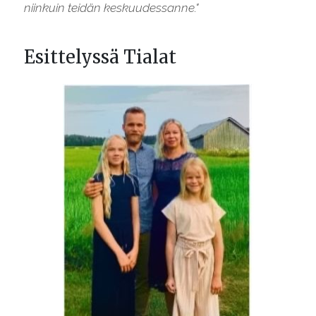
niinkuin teidän keskuudessanne."
Esittelyssä Tialat