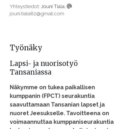
Yhteystiedot:
Jouni Tiala,
jouni.tiala82@gmail.com
Työnäky
Lapsi- ja nuorisotyö
Tansaniassa
Näkymme on tukea paikallisen
kumppanin (FPCT) seurakuntia
saavuttamaan Tansanian lapset ja
nuoret Jeesukselle. Tavoitteena on
voimaannuttaa kumppaniseurakuntia