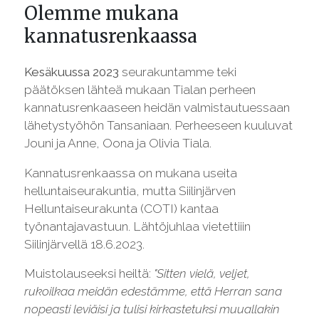
Olemme mukana
kannatusrenkaassa
Kesäkuussa 2023
seurakuntamme teki
päätöksen lähteä mukaan Tialan perheen
kannatusrenkaaseen heidän valmistautuessaan
lähetystyöhön Tansaniaan. Perheeseen kuuluvat
Jouni ja Anne, Oona ja Olivia Tiala.
Kannatusrenkaassa on mukana useita
helluntaiseurakuntia, mutta Siilinjärven
Helluntaiseurakunta (COTI) kantaa
työnantajavastuun. Lähtöjuhlaa vietettiiin
Siilinjärvellä 18.6.2023.
Muistolauseeksi heiltä:
"Sitten vielä, veljet,
rukoilkaa meidän edestämme, että Herran sana
nopeasti leviäisi ja tulisi kirkastetuksi muuallakin