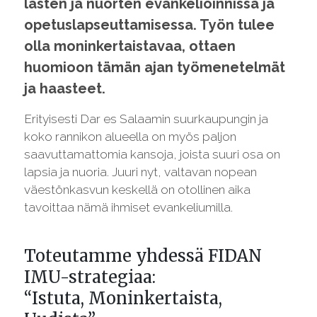
lasten ja nuorten evankelioinnissa ja
opetuslapseuttamisessa. Työn tulee
olla moninkertaistavaa, ottaen
huomioon tämän ajan työmenetelmät
ja haasteet.
Erityisesti Dar es Salaamin suurkaupungin ja
koko rannikon alueella on myös paljon
saavuttamattomia kansoja, joista suuri osa on
lapsia ja nuoria. Juuri nyt, valtavan nopean
väestönkasvun keskellä on otollinen aika
tavoittaa nämä ihmiset evankeliumilla.
Toteutamme yhdessä FIDAN
IMU-strategiaa:
“Istuta, Moninkertaista,