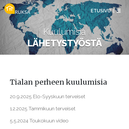
ETUSIVU
|
Kuulumisia
LÄHETYSTYÖSTÄ
Tialan perheen kuulumisia
20.9.2025
Elo-Syyskuun terveiset
1.2.2025
Tammikuun terveiset
5.5.2024
Toukokuun video