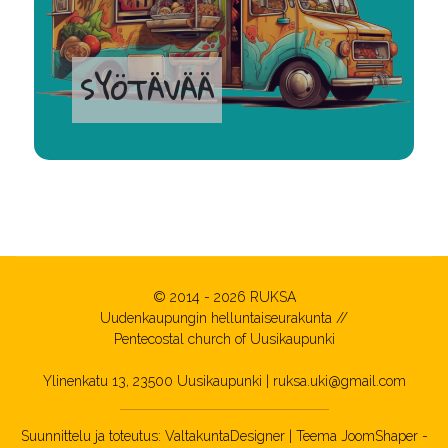
SYÖTÄVÄÄ
© 2014 - 2026 RUKSA
Uudenkaupungin helluntaiseurakunta //
Pentecostal church of Uusikaupunki
Ylinenkatu 13, 23500 Uusikaupunki
|
ruksa.uki@gmail.com
Suunnittelu ja toteutus:
ValtakuntaDesigner
| Teema
JoomShaper
-