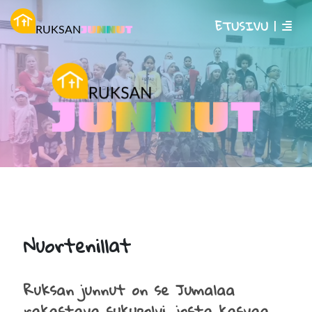
ETUSIVU
|
Nuortenillat
Ruksan junnut on se Jumalaa
rakastava sukupolvi, josta kasvaa