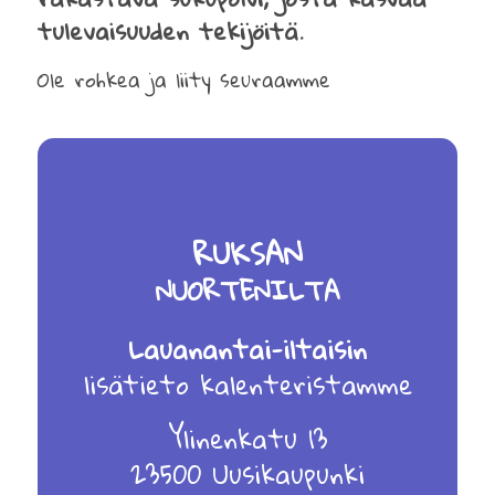
tulevaisuuden tekijöitä.
Ole rohkea ja liity seuraamme
RUKSAN
NUORTENILTA
Lauanantai-iltaisin
lisätieto kalenteristamme
Ylinenkatu 13
23500 Uusikaupunki